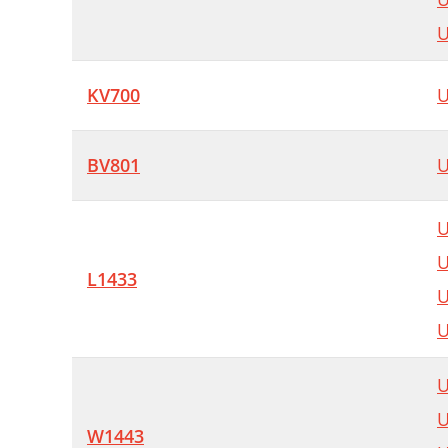
U
KV700
U
BV801
U
U
U
L1433
U
U
U
U
W1443