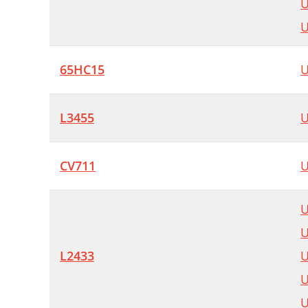
U
U
65HC15
U
L3455
U
CV711
U
U
U
L2433
U
U
U