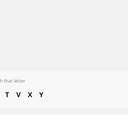
h that letter
T
V
X
Y