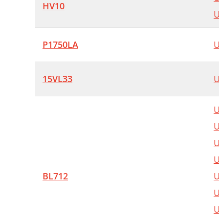
HV10
U
P1750LA
U
15VL33
U
U
U
U
U
BL712
U
U
U