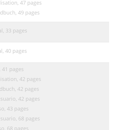
isation,
47 pages
ndbuch,
49 pages
al,
33 pages
l,
40 pages
,
41 pages
isation,
42 pages
ndbuch,
42 pages
suario,
42 pages
so,
43 pages
suario,
68 pages
so,
68 pages