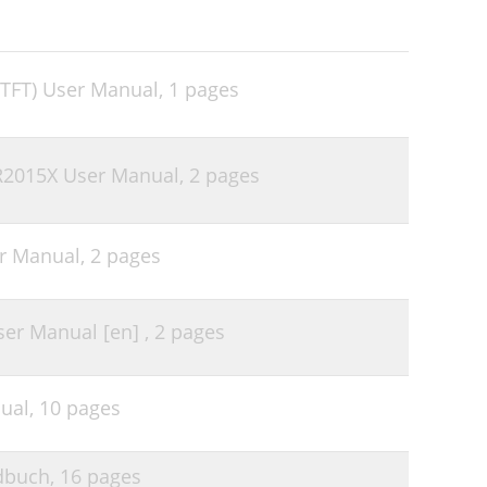
 TFT) User Manual,
1 pages
R2015X User Manual,
2 pages
er Manual,
2 pages
er Manual [en] ,
2 pages
ual,
10 pages
dbuch,
16 pages