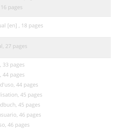
,
16 pages
l [en] ,
18 pages
l,
27 pages
,
33 pages
,
44 pages
d'uso,
44 pages
isation,
45 pages
ndbuch,
45 pages
usuario,
46 pages
so,
46 pages