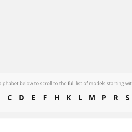
alphabet below to scroll to the full list of models starting wit
B
C
D
E
F
H
K
L
M
P
R
S