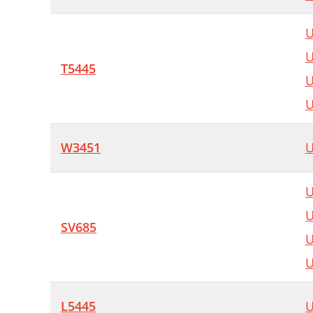
U
U
T5445
U
U
W3451
U
U
U
SV685
U
U
L5445
U