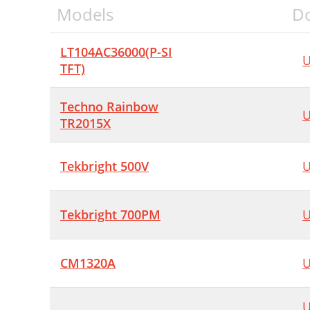
Models
D
LT104AC36000(P-SI
U
TFT)
Techno Rainbow
U
TR2015X
Tekbright 500V
U
Tekbright 700PM
U
CM1320A
U
U