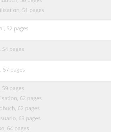
ndbuch,
50 pages
lisation,
51 pages
al,
52 pages
,
54 pages
l,
57 pages
,
59 pages
isation,
62 pages
ndbuch,
62 pages
suario,
63 pages
so,
64 pages