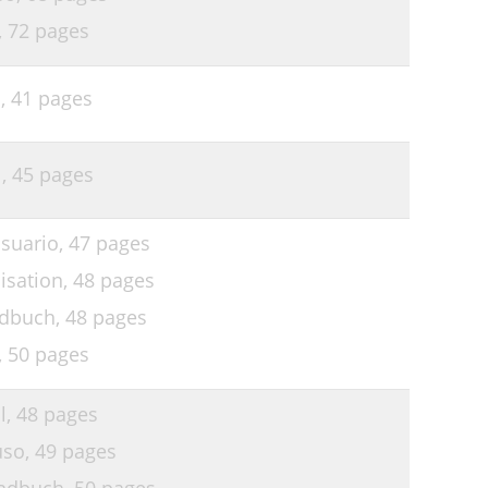
,
72 pages
l,
41 pages
l,
45 pages
suario,
47 pages
isation,
48 pages
ndbuch,
48 pages
,
50 pages
l,
48 pages
uso,
49 pages