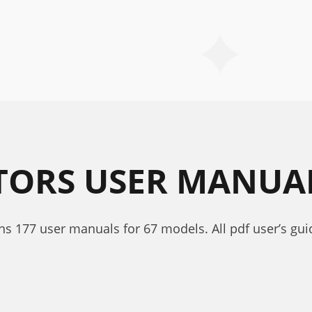
TORS USER MANUA
ns 177 user manuals for 67 models. All pdf user’s gui