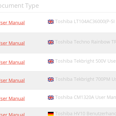
ocument Type
Toshiba LT104AC36000(P-SI
ser Manual
Toshiba Techno Rainbow T
ser Manual
Toshiba Tekbright 500V Us
ser Manual
Toshiba Tekbright 700PM Us
ser Manual
Toshiba CM1320A User Man
ser Manual
Toshiba HV10 Benutzerhan
ser Manual