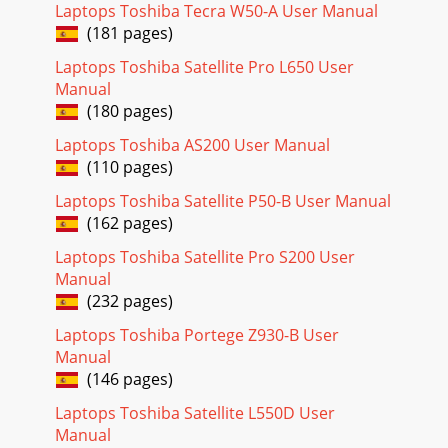
Laptops Toshiba Tecra W50-A User Manual
Compruebe si se han configurado correctamente todos los
(181 pages)
accesoriosopcionales en el programa de configuración del
ordenador y si se hacargado el softwa
Laptops Toshiba Satellite Pro L650 User
Manual
Page 29 - Configuración inicial
(180 pages)
Software El origen del problema puede estar en elsoftware o
en un disco. Si no puede cargar unprograma, el soporte o el
Laptops Toshiba AS200 User Manual
programa pueden estardañados.
(110 pages)
Page 30 - Modo de suspensión
Laptops Toshiba Satellite P50-B User Manual
(162 pages)
1. Pulse CTRL, ALT y DEL simultáneamente (una vez) y luego
haga clicen Iniciar el Administrador de tareas. Aparecerá la
Laptops Toshiba Satellite Pro S200 User
ventana delAdministrador de ta
Manual
Page 31
(232 pages)
serie de recursos de alimentación aparte de la batería, como
Laptops Toshiba Portege Z930-B User
la fuente dealimentación inteligente y la batería del reloj de
Manual
tiempo real (o bateríaRTC)
(146 pages)
Page 32 - Modo de hibernación
Laptops Toshiba Satellite L550D User
Problema SoluciónLa batería noenciende elordenador.La
Manual
batería puede estar descargada. Conecte eladaptador de CA