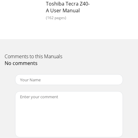
Toshiba Tecra Z40-
Page 15
A User Manual
Si olvida la contraseña de usuario de unidad de disco duro,
(162 pages)
TOSHIBANO podrá ayudarle y la unidad de disco duro
DEJARÁ DEFUNCIONAR COMPLETA y PERMANENT
Page 16
En estos momentos, las teclas de función no funcionarán.
No obstante,funcionarán cuando introduzca la
Comments to this Manuals
contraseña.2. Introduzca la contraseña.3. Pulse
No comments
Page 17 - Manual del usuario 1-14
Advanced (avanzadas): Le permite establecer condiciones
para undispositivo o función específicoLa configuración y
las opciones que se explican aquí pu
Page 18 - Precauciones generales
El software TOSHIBA PC Health Monitor no amplía ni
modifica en modoalguno las obligaciones de TOSHIBA
estipuladas en su garantía limitadaestándar. Se
Page 19