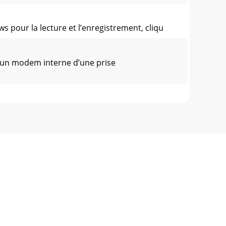
 pour la lecture et l’enregistrement, cliqu
 un modem interne d’une prise
ans le sous-menu. Cliquez sur une zone po
local, suivez la procédure ci-après. 1. Ra
em :1. Retirez le connecteur de la prise té
nnalité WEP (chiffrement), sinon votre ord