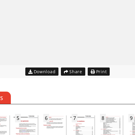
Download
Share
Print
TS
5
6
7
8
9