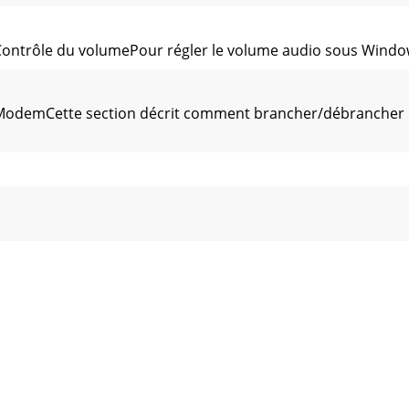
Contrôle du volumePour régler le volume audio sous Windows
seModemCette section décrit comment brancher/débrancher
4. Sélectionnez une zone dans la liste ou un emplacement d
onnexionPour connecter le câble de raccordement au réseau 
DéconnexionMarche à suivre pour débrancher le câble du mod
Sécurité TOSHIBA recommande fortement d’activer la fonctio