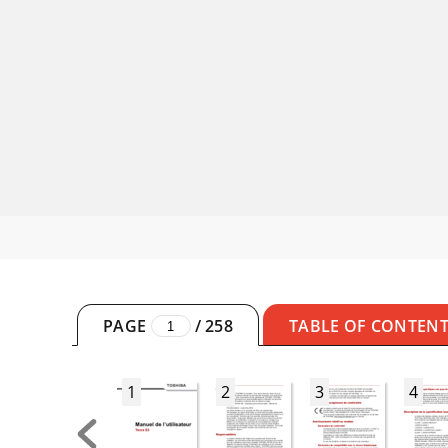
PAGE
/
258
TABLE OF CONTEN
1
2
3
4