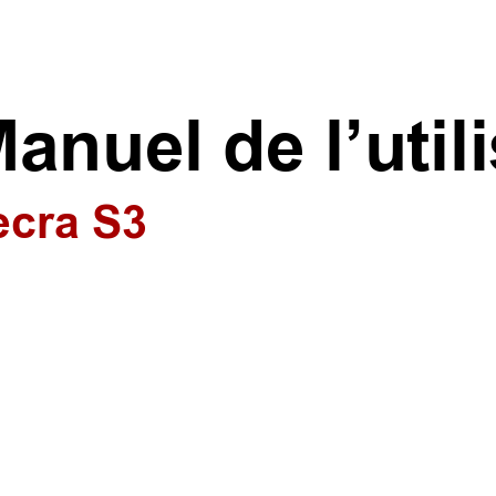
anuel de l’util
e
c
r
a
 S
3