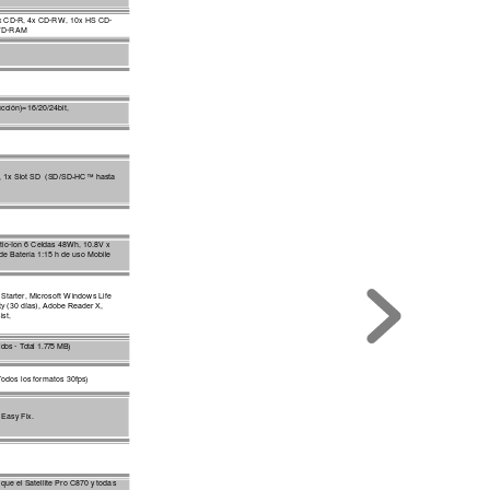
x CD-R, 4x CD
-RW,
 10x HS CD-
DVD-RAM
cción)=16/20/24bit, 
), 1x Slot SD  (SD/SD-HC™ hasta 
Litio-Ion 6 Celdas 48W
h, 10.8V x 
de Batería 1:15 h
de uso Mobile 
Starter, Microsoft
 W
indows Life 
ity (30 días), Adobe Reade
r X,  
ist, 
id
os - Tota
l 1.77
5 MB)
Todos los form
atos 30fps)
 Easy Fix.
o que el Satellite Pro C870 y todas 