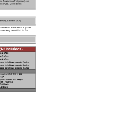
 de Sustancias Peligrosas), no 
os(PBB), Difeniléteres 
M
emory, Ethernet LAN)
 a 40.000m.
 Resistencia a golpes  
nsación y una altitud de 0 a 
(No Incluídos)
 a 2
 años
 a 3
 años
 a 4
 años
 c
asa del
 clie
nte du
rante
 2 años
 c
asa del
 clie
nte du
rante
 3 años
 c
asa del
 clie
nte du
rante
 4 años
 pu
ertos USB
, DVI, LA
N)
 16"
gi
tal Cami
leo S3
0 Negra
gro - USB 3.0
3
.0 Bla
ck
3.0 Bl
ack