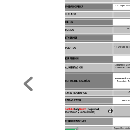
DVD Supe
r Mul
UNIDAD
 ÓPTI
CA
TECLADO
RATON
Sis
SONIDO
ETHERNET
1 x Entrada de c
PUERTOS
EXPANSION
Adaptador Corr
ALIMENTACIÓN
4.400mAh (350 
Microsoft® 
Win
SOFTWARE INCLUÍDO
Essentials, To
A
TARJETA GRAFICA
CAMA
RA
 WEB
 W
ebCam 
Toshib
a
Easy
Guard 
(Seguridad, 
Protección y Conectividad)
CERTIFICACIONES
Según De
creto L