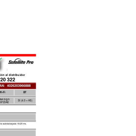
ión al distribuidor
220 322
AN
:  4026203966888
Wi-Fi
BT
tek b/g/n
SI (4.0 + HS)
L8723AE
sta subida/bajada 16/25 m
s. 