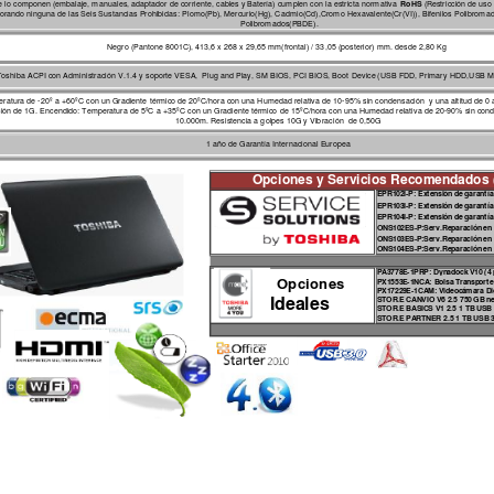
RoHS
ue lo componen (embalaje, m
anuales, adaptador de corriente, cables y Bate
ría) cum
plen con la estricta norm
ativa 
 (Re
stricción de uso
orando ninguna de las Seis Sustancias Prohibidas: Pl
omo(Pb), Mercurio(Hg), Cadm
io(Cd),Crom
o Hexava
lente(Cr(VI)), Bifenilos Polibrom
ad
Polibromados(PBDE). 
Negro (Pantone
 8001C), 413,6 x 268 x 29,65 mm
(frontal)
 / 33,05 (post
erior) mm
. desde 2,80 Kg
Toshiba ACPI con Admini
stración V.1.4 y 
soporte VESA,  Plug and Play, SM BIOS, PCI BIOS, Boot 
Device
 (USB FDD, Primary 
HDD,USB 
atura de -20º a +60ºC con un Gradiente térmico de 20ºC/hora con una Humedad relativa de 10-95% sin condensación  y una alt
itud de 0
ión de 1G. Encendido: Temperatura de 5ºC a +35ºC con un Gradiente térmico 
de 15ºC/hora con una Humedad relativa de 20-90% sin conde
10.000m. Resistencia a golpes 10G y Vibraci
ón  de 0,50G
1 año de Garantía Internacional Europea
Opciones y Servicios Recomend
ados 
EPR102
I-P: Exte
nsi
ón de
 garantía
EPR103
I-P: Exte
nsi
ón de
 garantía
EPR104
I-P: Exte
nsi
ón de
 garantía
ONS1
02ES-P:
Serv.Repara
ción
 en
ONS1
03ES-P:
Serv.Repara
ción
 en
ONS1
04ES-P:
Serv.Repara
ción
 en
PA
3778E
-1PRP: Dyn
adock
 V10 (4
Opciones    
PX1553
E-1NCA
: B
olsa
 Transp
orte
PX1722
9E-1CA
M: V
ideoc
ámara Di
 Ideales    
STOR
.E CA
NVIO
 V6 2.5 750
 GB n
e
STOR
.E BA
SIC
S V1 2.5 1 TB
 USB 
STOR
.E PA
RTNER 2.5 1
 TB USB
 