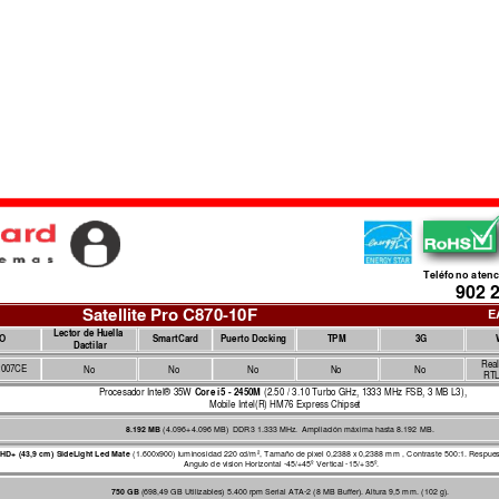
Teléfono atenc
902 
Satellite Pro C870-10F
E
Lector de Huella 
GO
SmartCard
Puerto Docking
TPM
3G
Dactilar
Real
007
CE
No
No
No
No
No
RT
Core i5 - 2450M
Procesad
or Intel® 35W
 (2.50 / 3.10 Turbo GHz, 1333 MHz FSB, 3 MB L3), 
  Mobile Intel(R) HM76 Express Chipse
t 
8.192 MB 
(4.
096+4.096 MB)  DDR3 1.333 MHz
.  Ampl
iación m
áxima hasta 8.192 
MB.
 HD+ (43,9 cm) 
SideLight Led Mate
 (1.600x900) lum
inosidad 220 cd/m
², Tam
año de pixe
l 0,2388 x 0,2388 m
m , 
Contraste 500:1. Respue
Angulo de vision Horizontal -45/+45º Vertical -15/
+35º.
750 GB
 (698,49 GB Uti
lizables) 5.400 rpm Serial 
ATA-2 (8 MB Buffer). Altura 9,5 m
m
. (102 g). 