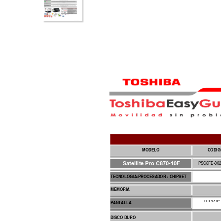
MODELO
CÓDI
Satellite Pro C870-10F
PSC8FE-002
TECNOLOGI
A/PROCESA
DOR / CHIPSET
MEMORIA
 TFT 17.3"
PANTALLA
DISCO DURO