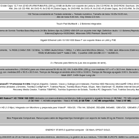
ti Doble Capa 12,7 m
m (DVD±R/±RW
/RAM±R9) (200 g.) 8 MB de Buffer con soporte de Le
ctura: 24x CD-ROM, 8x DVD
-ROM. Escritura: 
24
RW, 
24x US CD-RW, 8X DVD-R, 6x DVD-R (Doble
 Capa), 6x DVD-RW, 8x DVD+R, 6x DVD+
R (Doble Capa), 8x DVD+
RW,
 5x 
102 Teclas consistente e
n Teclado estándar + Te
clado numéri
co. Tamaño de tecla 19.05x19.05 mm
, 
Alto de tecla 5.00 mm
,  Key Stroke 2.0 m
m.
 Touch Pad Multitactil
 + 2 Botones integrados
tema de Sonido Toshiba Bass Mejorado 24 Bits Estéreo tipo ALC269Q-VB6-GR con soporte Intel High Definition Audio 1.0 
Estereo(Re
produ
Estereo(C
aptura)=16/20/24bit, 
Altavoces SRS Pre
mium
 Sound HD
Gigabit Ethernet LAN 10/100/1000 Base-T con soporte Wake on LAN y PXE
orriente,  1x RGB (2.048x
1.536 / 32 Bits)
, 1x HDMI (Audio/Video 1.080p), 1 x MIni Jack Micrófono (Mono), 1 x Mini Jack Al
tavoces (Estéreo
16GB, Multim
edia Card™ hasta 2 GB),  
3 puertos USB (2xUS
B 2.0 + 1xUSB3.0),
 2 x Ranuras para Memoria (Las dos ocupadas de serie).
iente autose
nsitivo (
100/240V) para uso Internacional 50-60 Hz DC 19V 3.42A 65W 
(250 g.) con m
edidas 107 x 47 x 30.5 mm
. Batería de 
g) con 
medidas 205 x 50.5 x 20.5 mm
. Tiem
po de Re
carga encendido e
ntre 3:00 a 10:00 h. Tiempo de Recarga apagado 3:00 h.
Duración 
Mark 2007, 3:45h Super Long Life  
dows® 7 Profesional 64 Bits 
Origi
nal (Español, Catalán, 
Vasco y Gallego) pre-instalado (Toshi
ba HDD-Re
covery)
Microsoft© 
Office 2010 
shiba uili
dades y Drivere
s, Toshiba ConfigFree™, Toshiba Places, Toshiba Music Place, Skype, Ne
ro StarSmart
 10, McAfee Interne
t Secur
Recove
ry Media Cre
ator, Toshiba TEMPRO, Toshiba Supervisor de Estado, Toshiba PC Diagnostic Tool, Toshi
ba Security Ass
de
dica
dos con
 reserv
a di
námica
 de Me
mo
ria Grá
fica sigu
ie
ndo
 la sig
uie
nte fórmu
la (2 GB
 RAM - 751 MB comp
art
MD Radeon
™ HD 761
0M 1GB
 DDR3 
  (4 GB RAM - 1.143 MB co
mparti
dos - To
tal 2
.167 MB) 
(8 GB RA
M  - 1.143 MB
 compartid
os - Total 2.1
67 MB)
HD (1.0 Mpx) Integrada con Micrófono y preparada para VideoIP: 160x12
0, 176x144, 320x240, 352x
288, 640x480, 1280x720
, 1280x800 (
Bios Preparada Computrace. Ranura para cable de Se
guridad tipo Kensington con soporte de hasta 20 kg de Presión. Componente
s
ENERGY STAR
 5.0 qualifi
ed computer  CE-Mark, EPEAT GOLD.
ey 208/2005
 de 25 de Fe
brero sobre aparatos eléctricos, electrónicos y la gestión de sus residuos, TOSHIBA EUROPE GMBH ha ce
rtificad