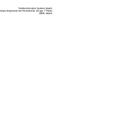
Toshi
ba
 Informa
tio
n Syste
ms España
Parqu
e Emp
resari
al
 San Fe
rna
ndo
-Edif. Euro
pa
, 1ª Pla
nta
28830
. Madrid