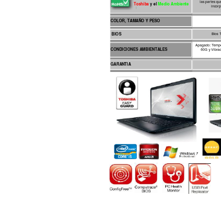
las partes q
                   Toshiba 
y el
Medio Ambiente
incorp
COLOR, T
AMA
ÑO Y PESO
 BIOS
Bios 
Apagado: Temper
CONDICIONES AMBIENTALES
60G y Vibrac
GARA
NTIA